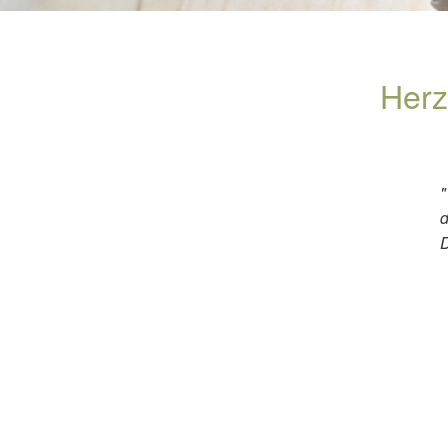
Herz
"
d
D